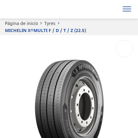
®
MICHELIN
X
MULTI F / D / T / Z (22.5)
Página de inicio
Tyres
MICHELIN X
MULTI F / D / T / Z (22.5)
®