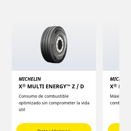
MICHELIN
MICHELI
®
®
X
MULTI ENERGY™ Z / D
X
MULTI
Consumo de combustible
Máxima ca
optimizado sin comprometer la vida
combinada
útil