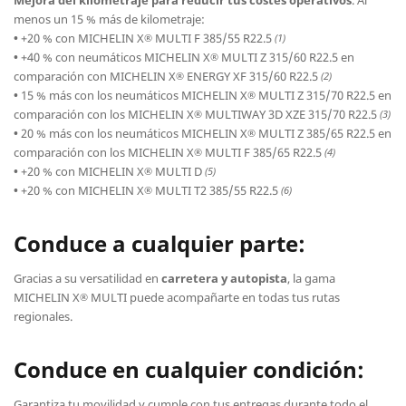
Mejora del kilometraje para reducir tus costes operativos
. Al
menos un 15 % más de kilometraje:
•
+20 % con MICHELIN X
MULTI F 385/55 R22.5
®
(1)
•
+40 % con neumáticos MICHELIN X
MULTI Z 315/60 R22.5 en
®
comparación con MICHELIN X
ENERGY XF 315/60 R22.5
®
(2)
•
15 % más con los neumáticos MICHELIN X
MULTI Z 315/70 R22.5 en
®
comparación con los MICHELIN X
MULTIWAY 3D XZE 315/70 R22.5
®
(3)
•
20 % más con los neumáticos MICHELIN X
MULTI Z 385/65 R22.5 en
®
comparación con los MICHELIN X
MULTI F 385/65 R22.5
®
(4)
•
+20 % con MICHELIN X
MULTI D
®
(5)
•
+20 % con MICHELIN X
MULTI T2 385/55 R22.5
®
(6)
Conduce a cualquier parte:
Gracias a su versatilidad en
carretera y autopista
, la gama
MICHELIN X
MULTI puede acompañarte en todas tus rutas
®
regionales.
Conduce en cualquier condición:
Garantiza tu movilidad y cumple con tus entregas durante todo el