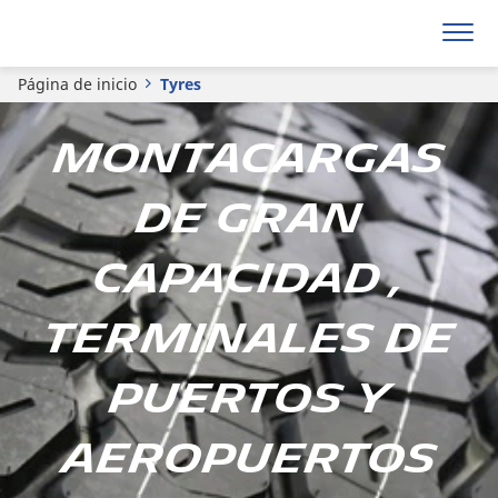
Página de inicio
Tyres
Montacargas
de gran
capacidad ,
Terminales de
puertos y
aeropuertos