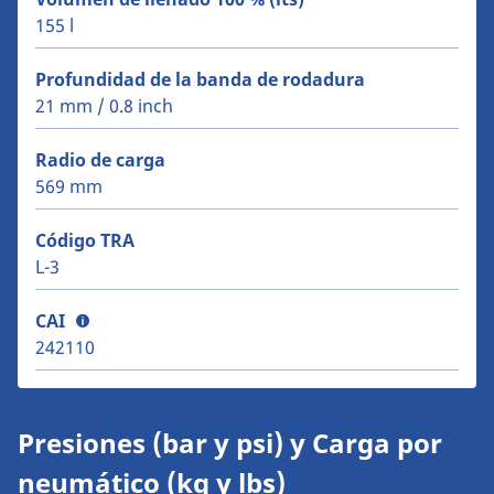
155 l
Profundidad de la banda de rodadura
21 mm / 0.8 inch
Radio de carga
569 mm
Código TRA
L-3
CAI
242110
Presiones (bar y psi) y Carga por
neumático (kg y lbs)