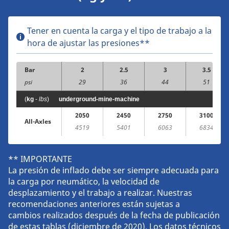
Tener en cuenta la carga y el tipo de trabajo a la
hora de ajustar las presiones**
Bar
2
2.5
3
3.5
psi
29
36
44
51
(
kg
-
lbs
)
underground-mine-machine
2050
2450
2750
3100
All-Axles
4519
5401
6063
6834
** IMPORTANTE
La presión de inflado debe ser siempre adecuada para
la carga por neumático, la velocidad de
desplazamiento y el trabajo a realizar. Nuestras
recomendaciones anteriores están sujetas a
cambios realizados después de la fecha de publicación
de estas tablas (diciembre de 2020). Los datos técnicos